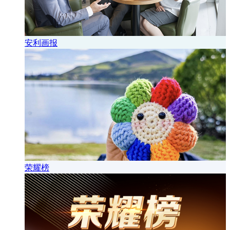
安利画报
荣耀榜