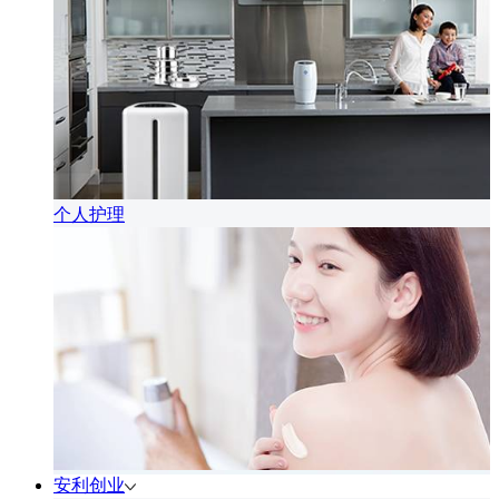
个人护理
安利创业