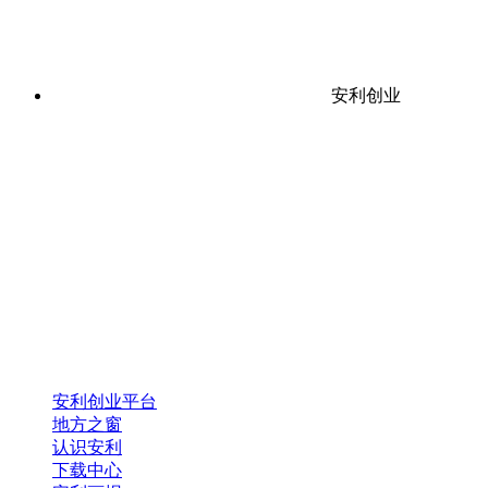
安利创业
安利创业平台
地方之窗
认识安利
下载中心