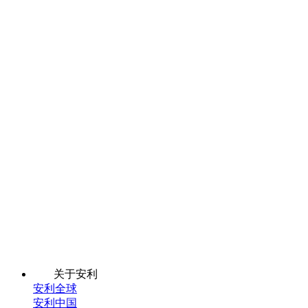
关于安利
安利全球
安利中国