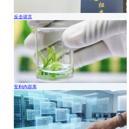
反击谣言
安利内容库