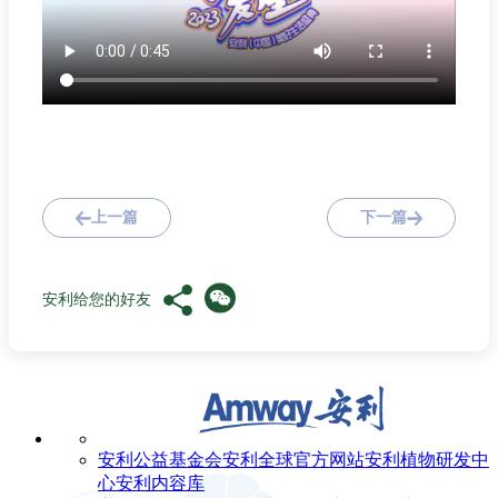
上一篇
下一篇
安利给您的好友
安利公益基金会
安利全球官方网站
安利植物研发中
心
安利内容库