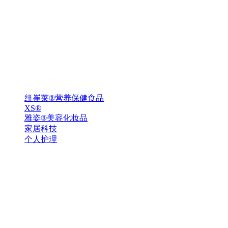
纽崔莱®营养保健食品
XS®
雅姿®美容化妆品
家居科技
个人护理