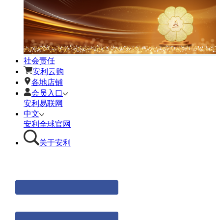
社会责任
安利云购
各地店铺
会员入口
安利易联网
中文
安利全球官网
关于安利