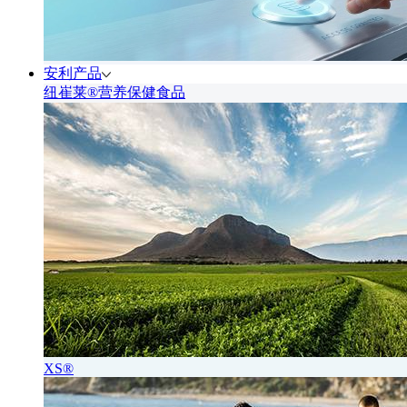
安利产品
纽崔莱®营养保健食品
XS®