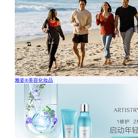
雅姿®美容化妆品