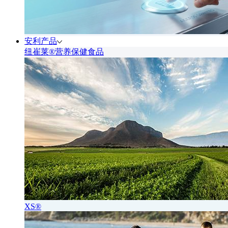
安利产品
纽崔莱®营养保健食品
XS®