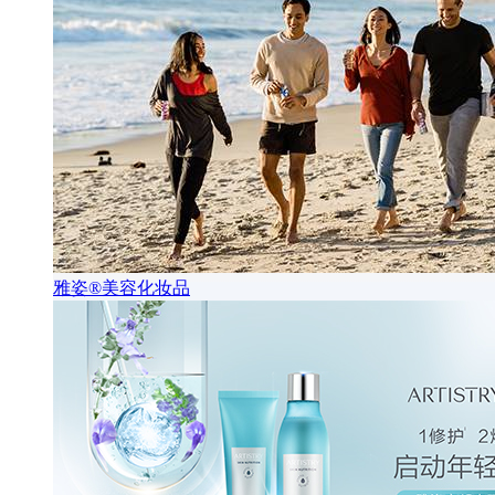
雅姿®美容化妆品