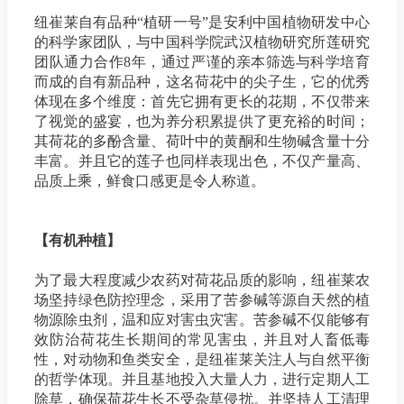
纽崔莱自有品种“植研一号”是安利中国植物研发中心
的科学家团队，与中国科学院武汉植物研究所莲研究
团队通力合作8年，通过严谨的亲本筛选与科学培育
而成的自有新品种，这名荷花中的尖子生，它的优秀
体现在多个维度：首先它拥有更长的花期，不仅带来
了视觉的盛宴，也为养分积累提供了更充裕的时间；
其荷花的多酚含量、荷叶中的黄酮和生物碱含量十分
丰富。并且它的莲子也同样表现出色，不仅产量高、
品质上乘，鲜食口感更是令人称道。
【有机种植】
为了最大程度减少农药对荷花品质的影响，
纽崔莱农
场坚持绿色防控理念，采用了苦参碱等源自天然的植
物源除虫剂，温和应对害虫灾害。苦参碱不仅能够有
效防治荷花生长期间的常见害虫，并且对人畜低毒
性，对动物和鱼类安全，是纽崔莱关注人与自然平衡
的哲学体现。并且
基地投入大量人力，进行定期人工
除草，确保荷花生长不受杂草侵扰。并坚持人工清理