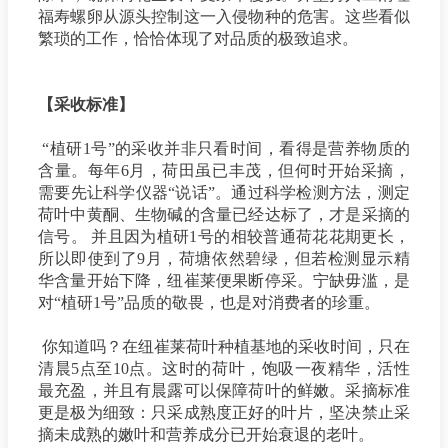
福寿螺卵从源头控制这一入侵物种的危害。这些看似
繁琐的工作，恰恰体现了对品质的极致追求。
【采收标准】
“植研1号”的采收并非只看时间，看得是营养物质的
含量。每年6月，荷田虽已丰茂，但何时开始采摘，
需要先让科学仪器“说话”。通过科学检测方法，测定
荷叶中黄酮、生物碱的含量已经达标了，才是采摘的
信号。 并且因为植研1号的相较普通荷花花期更长，
所以即使到了9月，荷塘依然碧绿，但若检测显示精
华含量开始下降，纽崔莱便果断停采。宁缺毋滥，是
对“植研1号”品质的敬畏，也是对消费者的珍重。
你知道吗？在纽崔莱荷叶种植基地的采收时间，只在
清晨5点至10点。这时的荷叶，饱吸一夜精华，活性
最充盈，并且有晨露可以保障荷叶的鲜嫩。采摘标准
更是极为细致：只采成熟度正好的叶片，坚决禁止采
摘未成熟的嫩叶和营养成分已开始衰退的老叶。