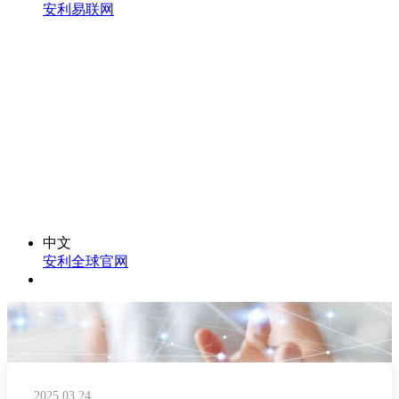
安利易联网
中文
安利全球官网
2025.03.24