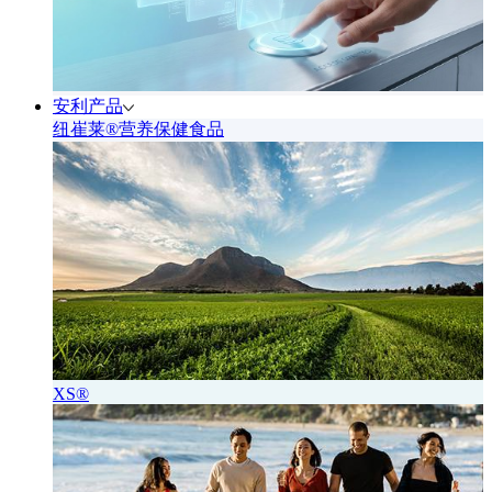
安利产品
纽崔莱®营养保健食品
XS®