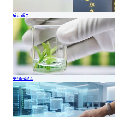
反击谣言
安利内容库