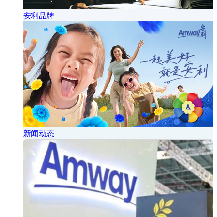
安利品牌
新闻动态