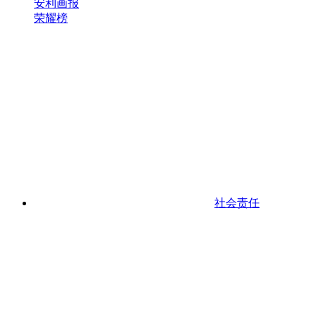
安利画报
荣耀榜
社会责任