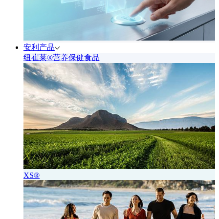
安利产品
纽崔莱®营养保健食品
XS®