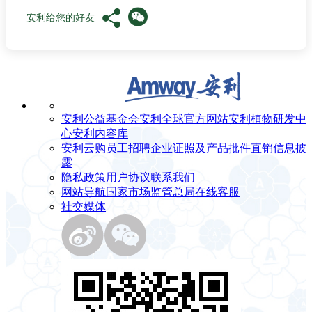
安利给您的好友
安利公益基金会
安利全球官方网站
安利植物研发中
心
安利内容库
安利云购
员工招聘
企业证照及产品批件
直销信息披
露
隐私政策
用户协议
联系我们
网站导航
国家市场监管总局
在线客服
社交媒体