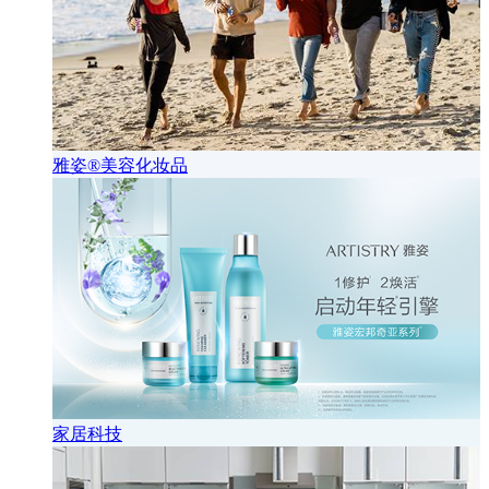
雅姿®美容化妆品
家居科技