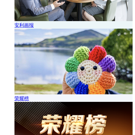
安利画报
荣耀榜