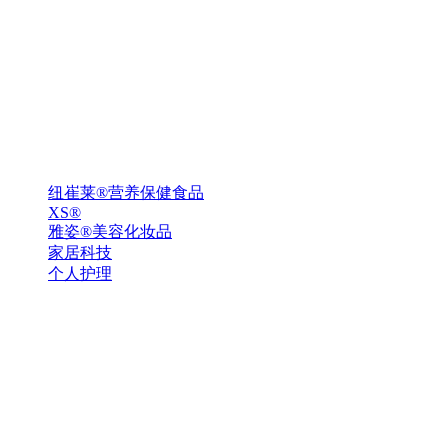
纽崔莱®营养保健食品
XS®
雅姿®美容化妆品
家居科技
个人护理