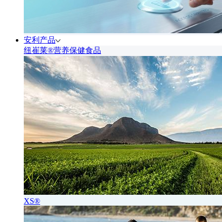
安利产品
纽崔莱®营养保健食品
XS®