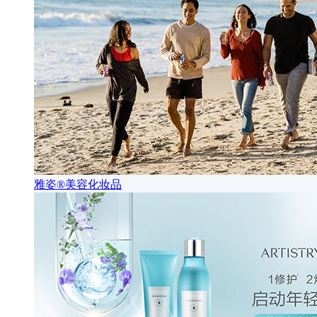
雅姿®美容化妆品