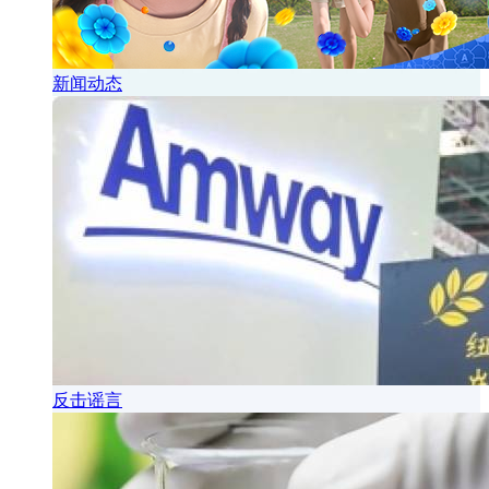
新闻动态
反击谣言