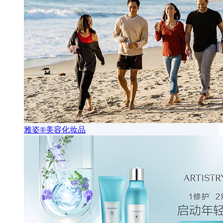
雅姿®美容化妆品