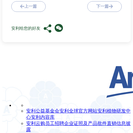
上一篇
下一篇
安利给您的好友
安利公益基金会
安利全球官方网站
安利植物研发中
心
安利内容库
安利云购
员工招聘
企业证照及产品批件
直销信息披
露