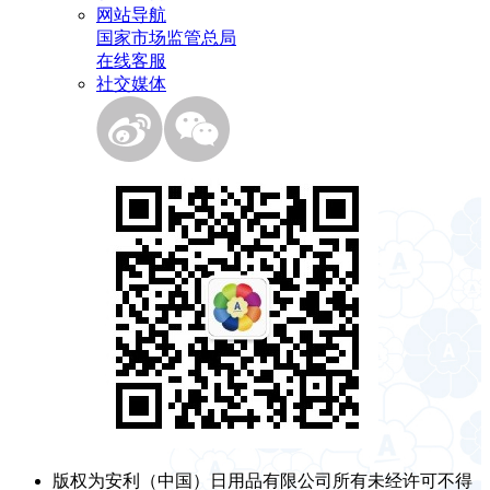
网站导航
国家市场监管总局
在线客服
社交媒体
版权为安利（中国）日用品有限公司所有未经许可不得