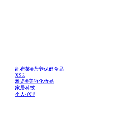
纽崔莱®营养保健食品
XS®
雅姿®美容化妆品
家居科技
个人护理