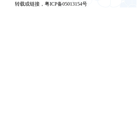
转载或链接，粤ICP备05013154号