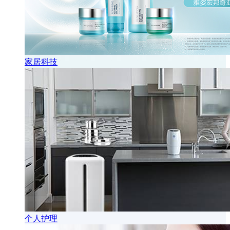
家居科技
个人护理