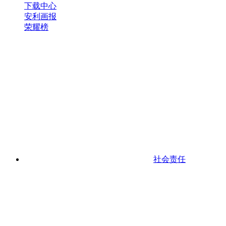
下载中心
安利画报
荣耀榜
社会责任