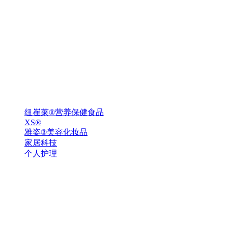
纽崔莱®营养保健食品
XS®
雅姿®美容化妆品
家居科技
个人护理