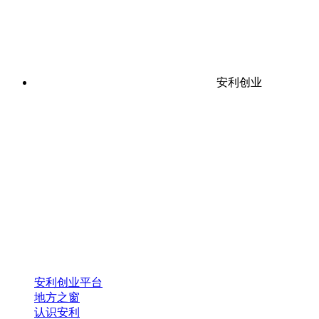
安利创业
安利创业平台
地方之窗
认识安利