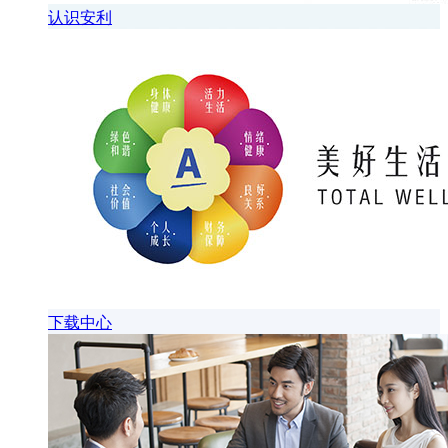
认识安利
下载中心