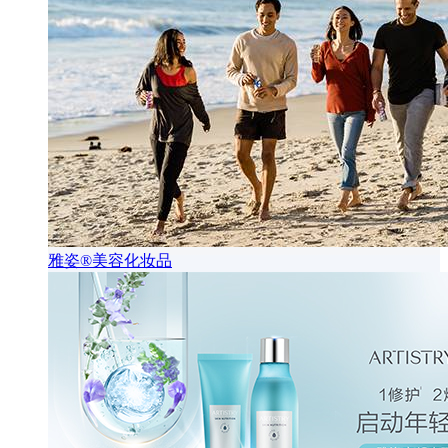
雅姿®美容化妆品