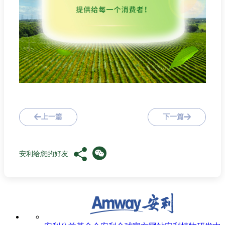
上一篇
下一篇
安利给您的好友