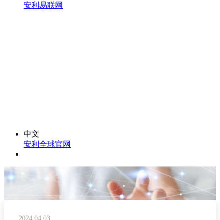
安利易联网
中文
安利全球官网
2024.04.03