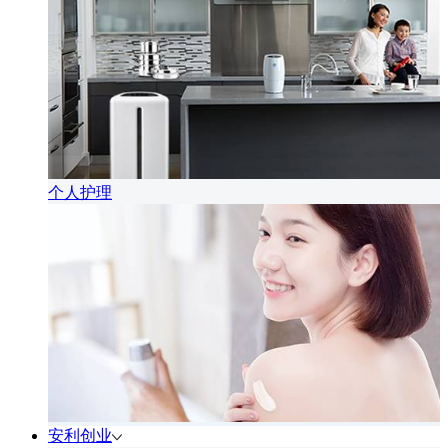
个人护理
安利创业