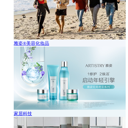
雅姿®美容化妆品
家居科技