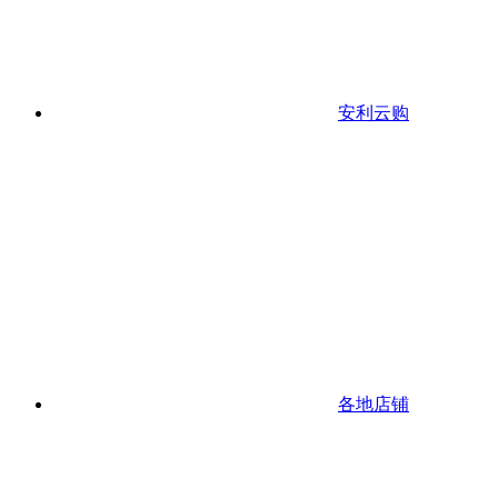
安利云购
各地店铺