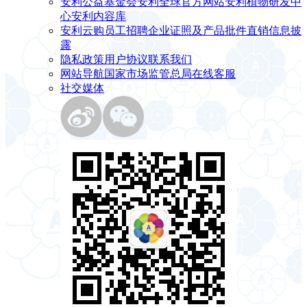
安利公益基金会
安利全球官方网站
安利植物研发中
心
安利内容库
安利云购
员工招聘
企业证照及产品批件
直销信息披
露
隐私政策
用户协议
联系我们
网站导航
国家市场监管总局
在线客服
社交媒体