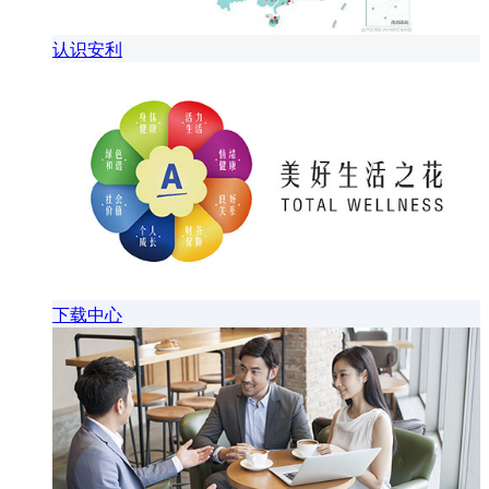
认识安利
下载中心