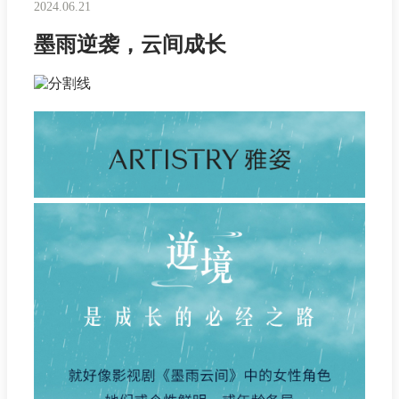
2024.06.21
墨雨逆袭，云间成长