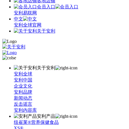
各地店铺
会员入口
安利易联网
中文
安利全球官网
关于安利
关于安利
安利全球
安利中国
企业文化
安利品牌
新闻动态
反击谣言
安利内容库
安利产品
纽崔莱®营养保健食品
XS®