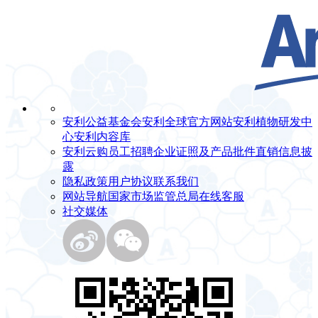
安利公益基金会
安利全球官方网站
安利植物研发中
心
安利内容库
安利云购
员工招聘
企业证照及产品批件
直销信息披
露
隐私政策
用户协议
联系我们
网站导航
国家市场监管总局
在线客服
社交媒体