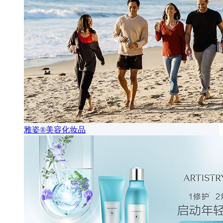
雅姿®美容化妆品