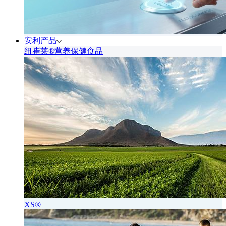
安利产品
纽崔莱®营养保健食品
XS®