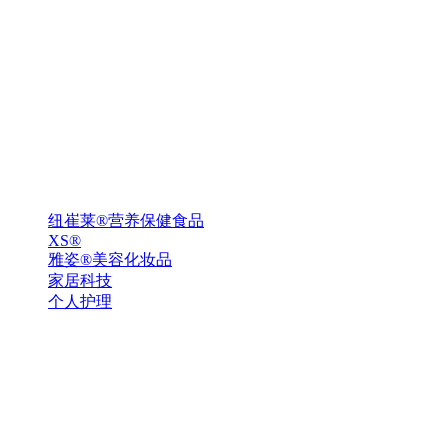
纽崔莱®营养保健食品
XS®
雅姿®美容化妆品
家居科技
个人护理