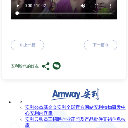
上一篇
下一篇
安利给您的好友
安利公益基金会
安利全球官方网站
安利植物研发中
心
安利内容库
安利云购
员工招聘
企业证照及产品批件
直销信息披
露