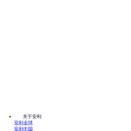
关于安利
安利全球
安利中国