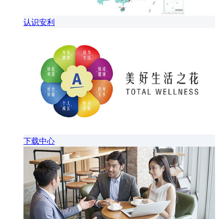
认识安利
下载中心