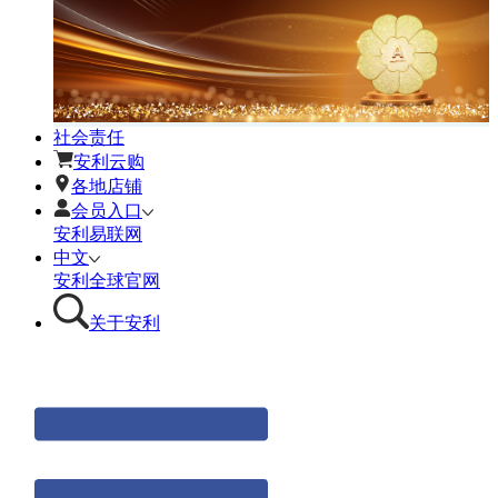
社会责任
安利云购
各地店铺
会员入口
安利易联网
中文
安利全球官网
关于安利