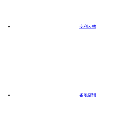
安利云购
各地店铺