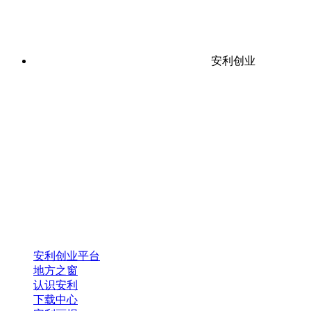
安利创业
安利创业平台
地方之窗
认识安利
下载中心