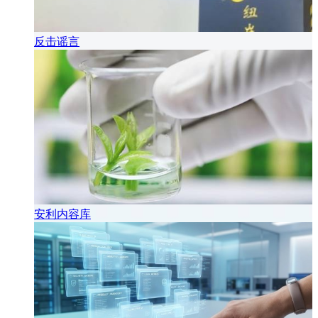
反击谣言
安利内容库