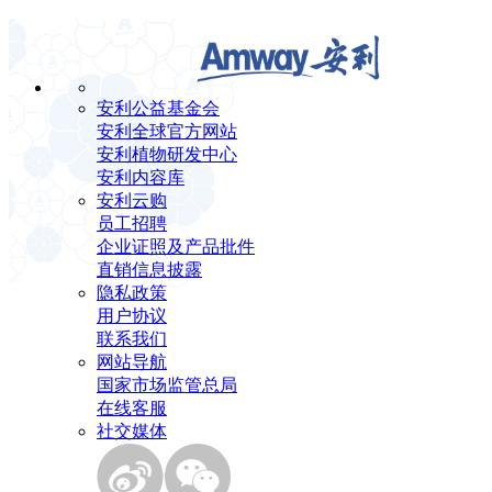
安利公益基金会
安利全球官方网站
安利植物研发中心
安利内容库
安利云购
员工招聘
企业证照及产品批件
直销信息披露
隐私政策
用户协议
联系我们
网站导航
国家市场监管总局
在线客服
社交媒体