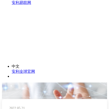
安利易联网
中文
安利全球官网
2022.05.21