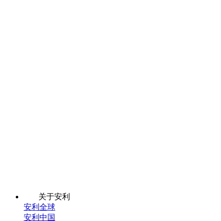
关于安利
安利全球
安利中国