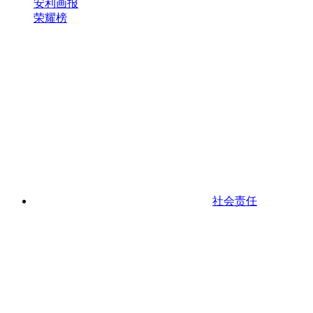
安利画报
荣耀榜
社会责任