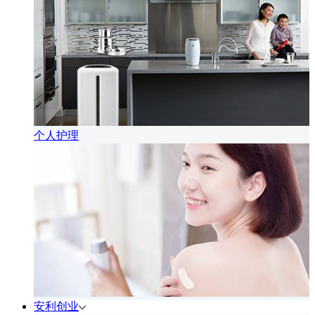
个人护理
安利创业