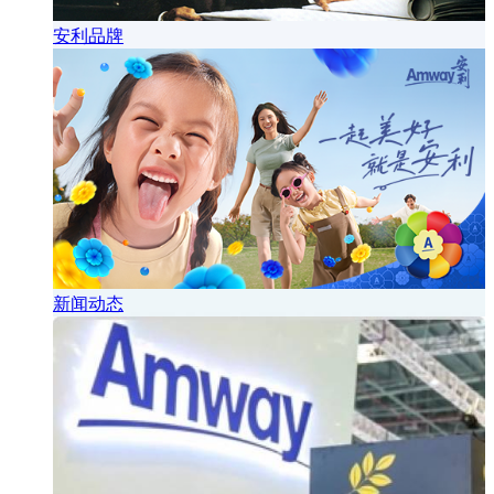
安利品牌
新闻动态