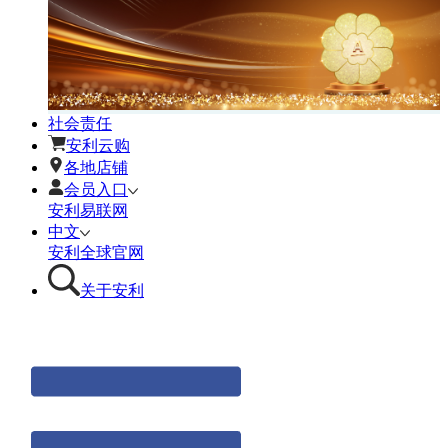
社会责任
安利云购
各地店铺
会员入口
安利易联网
中文
安利全球官网
关于安利