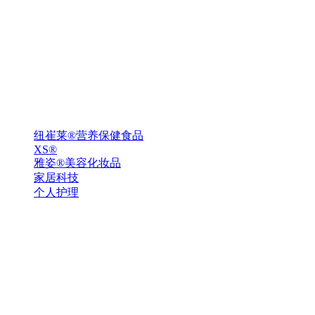
纽崔莱®营养保健食品
XS®
雅姿®美容化妆品
家居科技
个人护理