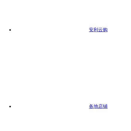
安利云购
各地店铺