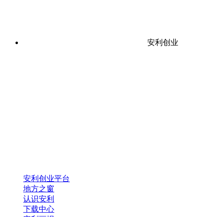
安利创业
安利创业平台
地方之窗
认识安利
下载中心