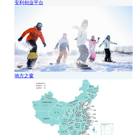
安利创业平台
地方之窗