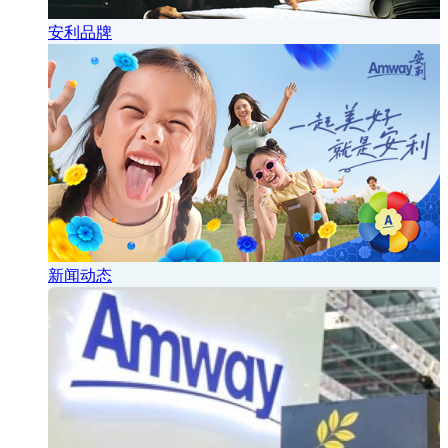
安利品牌
新闻动态