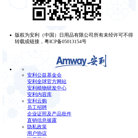
版权为安利（中国）日用品有限公司所有未经许可不得
转载或链接，粤ICP备05013154号
安利公益基金会
安利全球官方网站
安利植物研发中心
安利内容库
安利云购
员工招聘
企业证照及产品批件
直销信息披露
隐私政策
用户协议