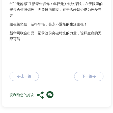
6位“无龄感”生活家告诉你：年轻无关皱纹深浅，在于眼里的
光是否依旧炽热；无关日历翻页，在于脚步是否仍为热爱狂
奔！
纽崔莱坚信：活得年轻，是永不退场的生活主张！
新华网联合出品，记录这份突破时光的力量，诠释生命的无
限可能！
上一篇
下一篇
安利给您的好友