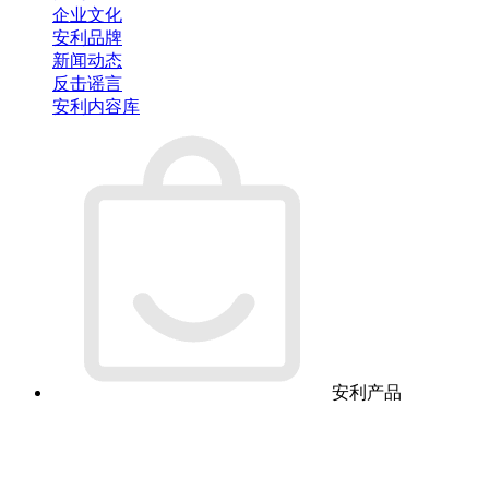
企业文化
安利品牌
新闻动态
反击谣言
安利内容库
安利产品