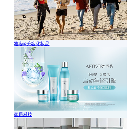
雅姿®美容化妆品
家居科技