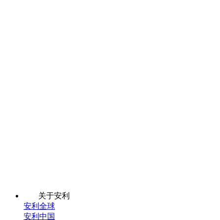
关于安利
安利全球
安利中国