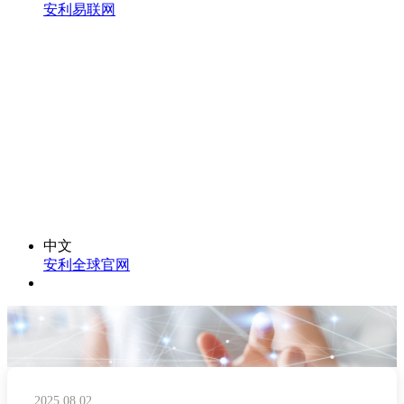
安利易联网
中文
安利全球官网
2025.08.02