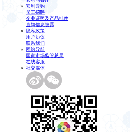
安利云购
员工招聘
企业证照及产品批件
直销信息披露
隐私政策
用户协议
联系我们
网站导航
国家市场监管总局
在线客服
社交媒体