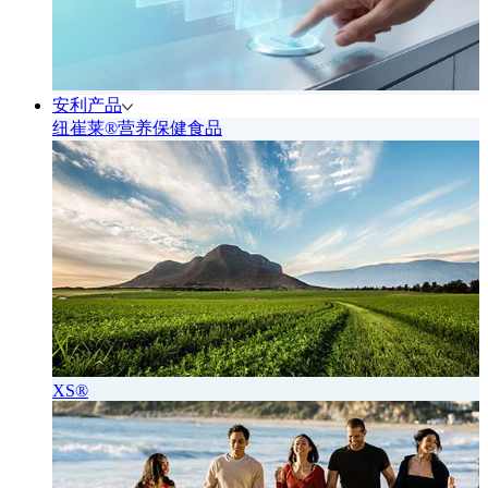
安利产品
纽崔莱®营养保健食品
XS®