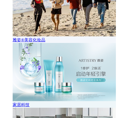
雅姿®美容化妆品
家居科技