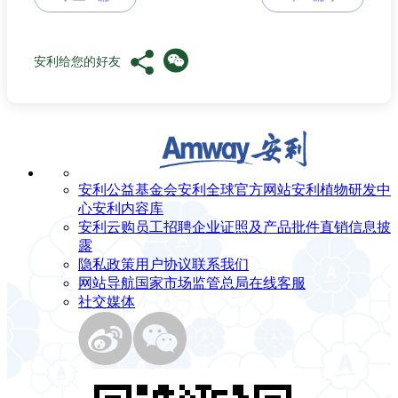
安利给您的好友
安利公益基金会
安利全球官方网站
安利植物研发中
心
安利内容库
安利云购
员工招聘
企业证照及产品批件
直销信息披
露
隐私政策
用户协议
联系我们
网站导航
国家市场监管总局
在线客服
社交媒体