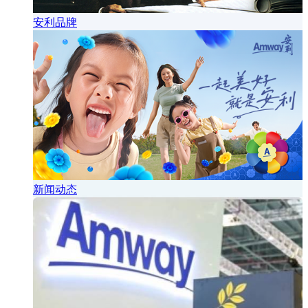
安利品牌
新闻动态