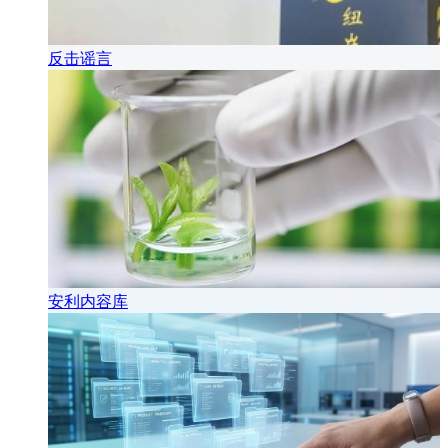
反击谣言
安利内容库