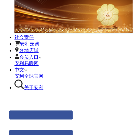
社会责任
安利云购
各地店铺
会员入口
安利易联网
中文
安利全球官网
关于安利