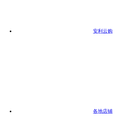
安利云购
各地店铺