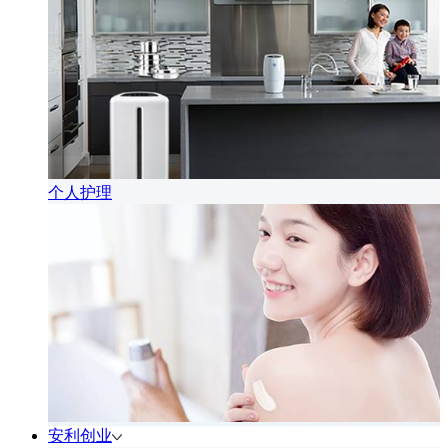
个人护理
安利创业