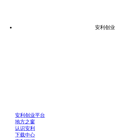
安利创业
安利创业平台
地方之窗
认识安利
下载中心