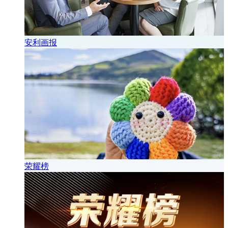
安利画报
荣耀榜