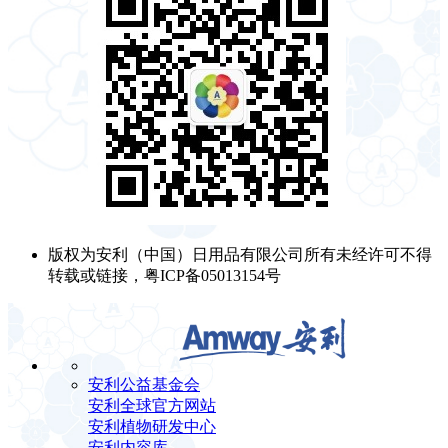
版权为安利（中国）日用品有限公司所有未经许可不得
转载或链接，粤ICP备05013154号
安利公益基金会
安利全球官方网站
安利植物研发中心
安利内容库