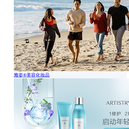
雅姿®美容化妆品