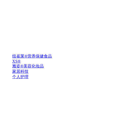
纽崔莱®营养保健食品
XS®
雅姿®美容化妆品
家居科技
个人护理