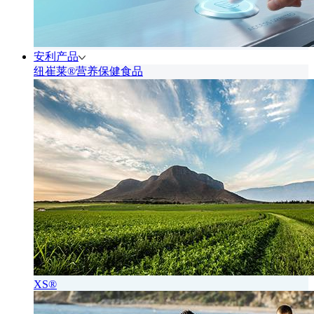
安利产品
纽崔莱®营养保健食品
XS®