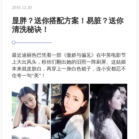
2016.12.20
显胖？送你搭配方案！易脏？送你
清洗秘诀！
最近迪丽热巴凭着一部《傲娇与偏见》在中英电影节
上大出风头，粉丝们翻出她的旧照一阵刷屏。这姑娘
本来就皮肤白，再穿上一身白色裙子，连小安都忍不
住夸一句“美”！