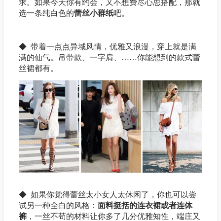
求。如果今天你有约会，又不想费尽心思搭配，那就
选一条纯白色的
蕾丝小群纸
吧。
◆ 带着一点点异域风情，优雅又浪漫，穿上就是满
满的仙气。吊带款、一字肩、……你能想到的款式蕾
丝裙都有。
◆ 如果你觉得蕾丝太小女人太休闲了，你也可以尝
试另一种全白的风格：
面料挺括的连衣裙或者连体
裤
，一丝不苟的材料让你多了几分优雅知性，端庄又