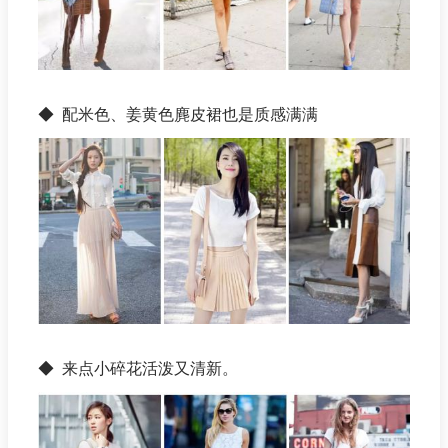
◆ 配米色、姜黄色麂皮裙也是质感满满
◆ 来点小碎花活泼又清新。