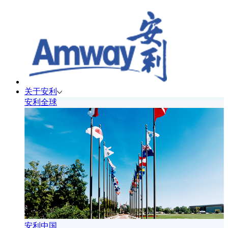
关于安利
安利全球
安利中国