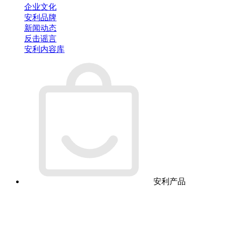
企业文化
安利品牌
新闻动态
反击谣言
安利内容库
安利产品