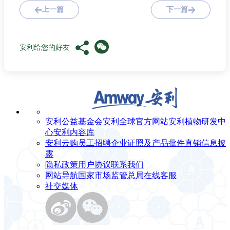
上一篇
下一篇
安利给您的好友
安利公益基金会
安利全球官方网站
安利植物研发中
心
安利内容库
安利云购
员工招聘
企业证照及产品批件
直销信息披
露
隐私政策
用户协议
联系我们
网站导航
国家市场监管总局
在线客服
社交媒体