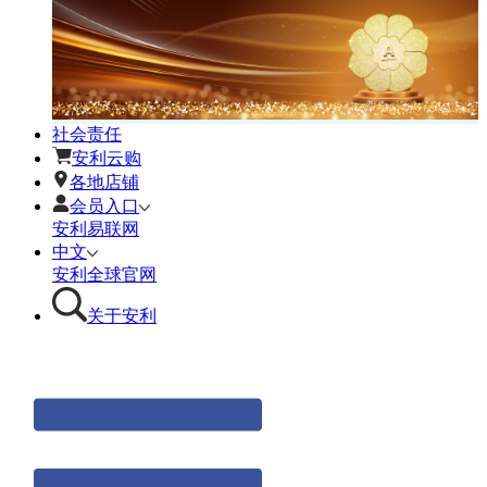
社会责任
安利云购
各地店铺
会员入口
安利易联网
中文
安利全球官网
关于安利