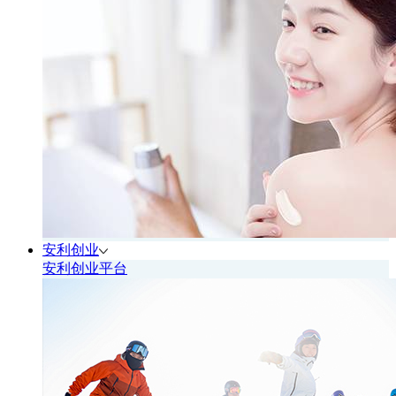
安利创业
安利创业平台