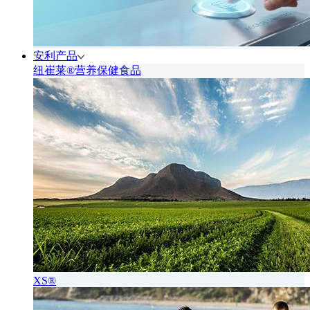
安利产品
纽崔莱®营养保健食品
XS®