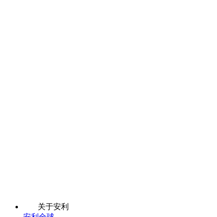
关于安利
安利全球