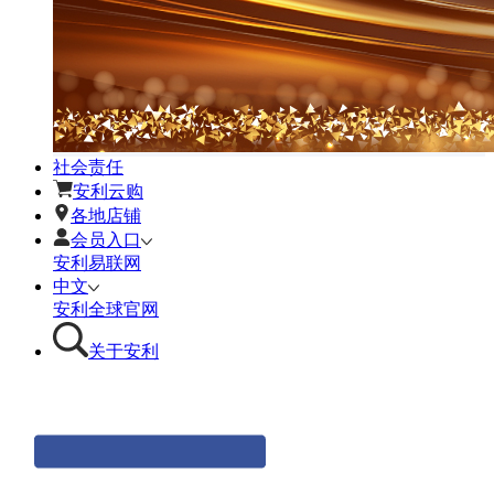
社会责任
安利云购
各地店铺
会员入口
安利易联网
中文
安利全球官网
关于安利