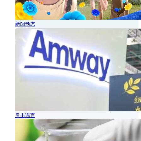
新闻动态
反击谣言