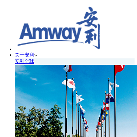
关于安利
安利全球