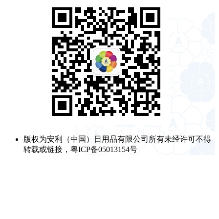
版权为安利（中国）日用品有限公司所有未经许可不得
转载或链接，粤ICP备05013154号