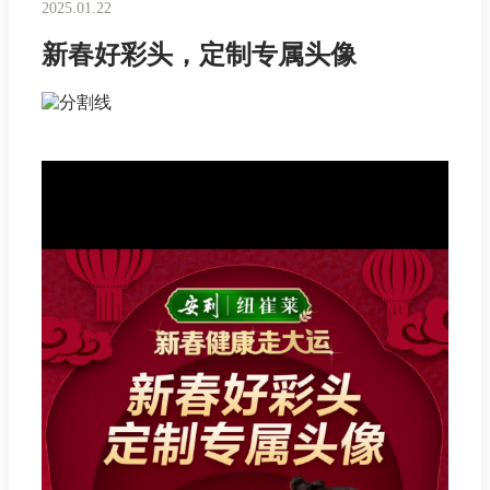
2025.01.22
新春好彩头，定制专属头像