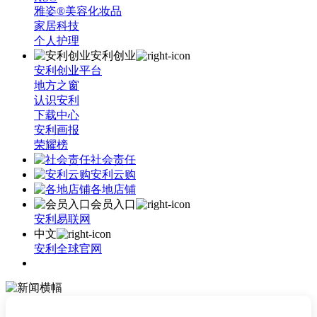
雅姿®美容化妆品
家居科技
个人护理
安利创业
安利创业平台
地方之窗
认识安利
下载中心
安利画报
荣耀榜
社会责任
安利云购
各地店铺
会员入口
安利易联网
中文
安利全球官网