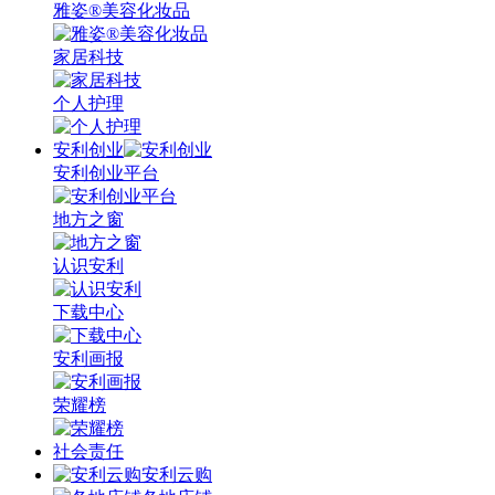
雅姿®美容化妆品
家居科技
个人护理
安利创业
安利创业平台
地方之窗
认识安利
下载中心
安利画报
荣耀榜
社会责任
安利云购