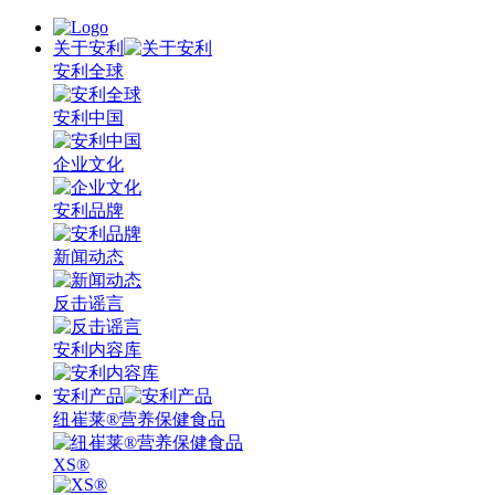
关于安利
安利全球
安利中国
企业文化
安利品牌
新闻动态
反击谣言
安利内容库
安利产品
纽崔莱®营养保健食品
XS®