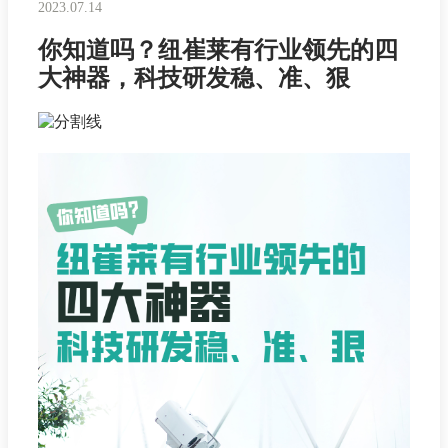
2023.07.14
你知道吗？纽崔莱有行业领先的四
大神器，科技研发稳、准、狠