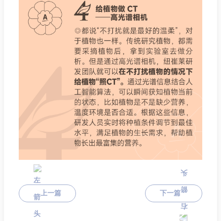
上一篇
下一篇