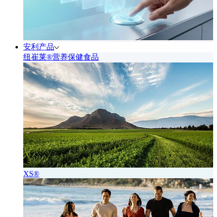
安利产品
纽崔莱®营养保健食品
XS®