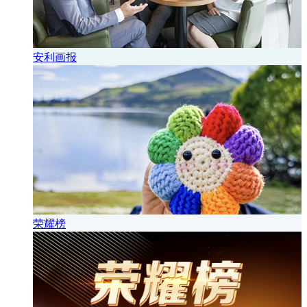
安利画报
荣耀榜