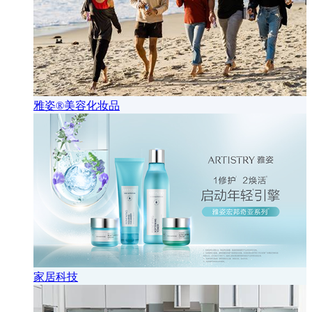
雅姿®美容化妆品
家居科技