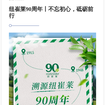
纽崔莱90周年丨不忘初心，砥砺前
行