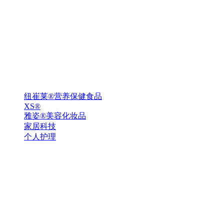
纽崔莱®营养保健食品
XS®
雅姿®美容化妆品
家居科技
个人护理