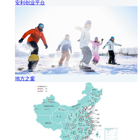
安利创业平台
地方之窗