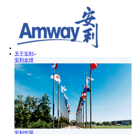
关于安利
安利全球
安利中国