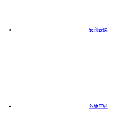
安利云购
各地店铺