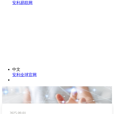
安利易联网
中文
安利全球官网
2025.09.01