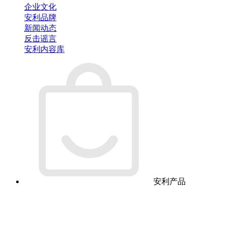
企业文化
安利品牌
新闻动态
反击谣言
安利内容库
安利产品