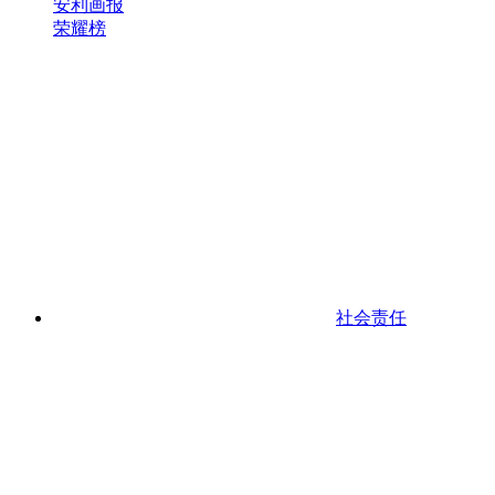
安利画报
荣耀榜
社会责任