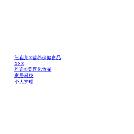
纽崔莱®营养保健食品
XS®
雅姿®美容化妆品
家居科技
个人护理