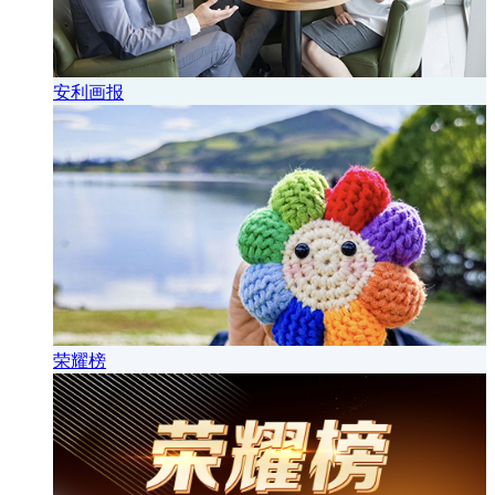
安利画报
荣耀榜