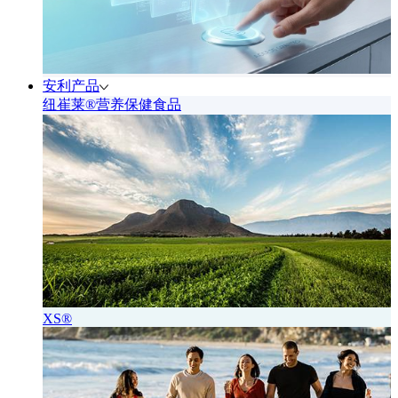
安利产品
纽崔莱®营养保健食品
XS®