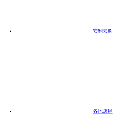
安利云购
各地店铺