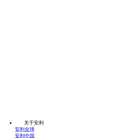
关于安利
安利全球
安利中国