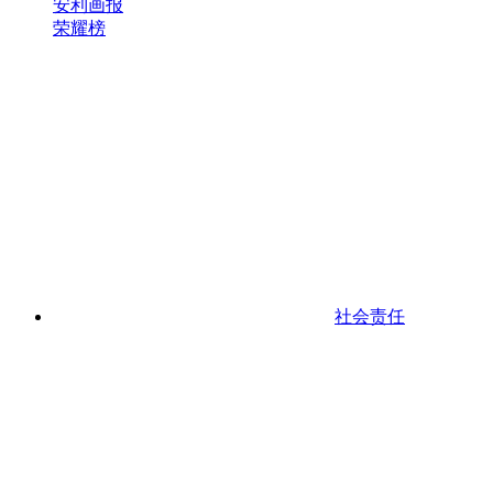
安利画报
荣耀榜
社会责任