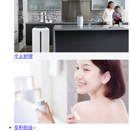
个人护理
安利创业