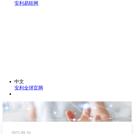
安利易联网
中文
安利全球官网
2025.09.10