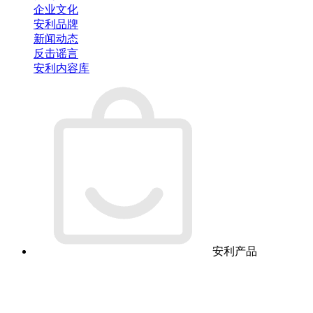
企业文化
安利品牌
新闻动态
反击谣言
安利内容库
安利产品