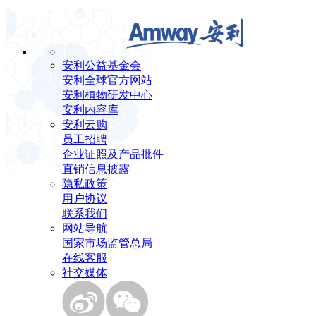
安利公益基金会
安利全球官方网站
安利植物研发中心
安利内容库
安利云购
员工招聘
企业证照及产品批件
直销信息披露
隐私政策
用户协议
联系我们
网站导航
国家市场监管总局
在线客服
社交媒体