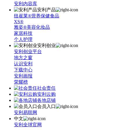
安利内容库
安利产品
纽崔莱®营养保健食品
XS®
雅姿®美容化妆品
家居科技
个人护理
安利创业
安利创业平台
地方之窗
认识安利
下载中心
安利画报
荣耀榜
社会责任
安利云购
各地店铺
会员入口
安利易联网
中文
安利全球官网