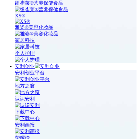
纽崔莱®营养保健食品
XS®
雅姿®美容化妆品
家居科技
个人护理
安利创业
安利创业平台
地方之窗
认识安利
下载中心
安利画报
荣耀榜