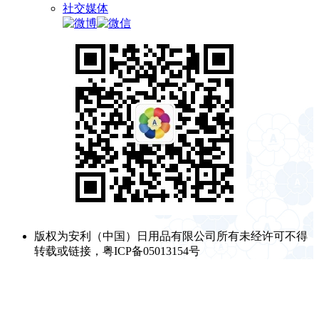
社交媒体
版权为安利（中国）日用品有限公司所有未经许可不得
转载或链接，粤ICP备05013154号