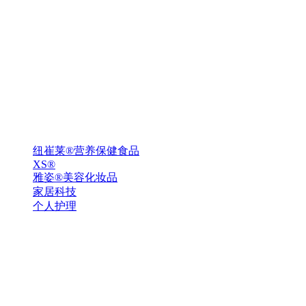
纽崔莱®营养保健食品
XS®
雅姿®美容化妆品
家居科技
个人护理