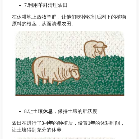
7.利用
羊群
清理农田
在休耕地上放牧羊群，让他们吃掉收割后剩下的植物
原料的根茎，从而清理农田。
8.让土壤
休息
，保持土壤的肥沃度
农田在进行了
3-4年
的种植后，设置
1年
的休耕时间，
让土壤得到充分的休养。