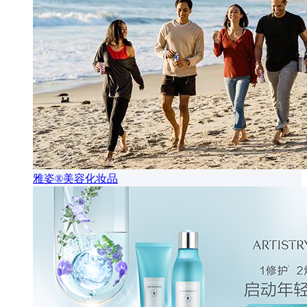
雅姿®美容化妆品