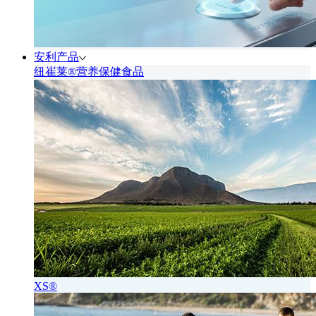
安利产品
纽崔莱®营养保健食品
XS®