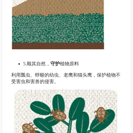
5.顺其自然，
守护
植物原料
利用瓢虫、蜉蝣的幼虫、老鹰和猫头鹰，保护植物不
受害虫和害兽的侵害。