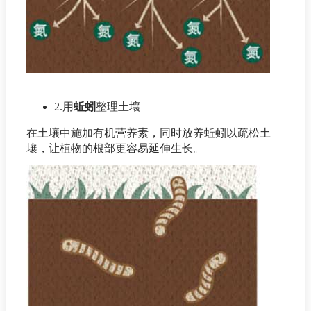
2.用
蚯蚓
整理土壤
在土壤中施加有机营养素，同时放养蚯蚓以疏松土
壤，让植物的根部更容易延伸生长。