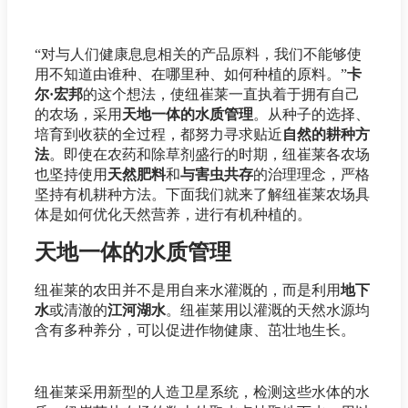
“对与人们健康息息相关的产品原料，我们不能够使
用不知道由谁种、在哪里种、如何种植的原料。”
卡
尔·宏邦
的这个想法，使纽崔莱一直执着于拥有自己
的农场，采用
天地一体的水质管理
。从种子的选择、
培育到收获的全过程，都努力寻求贴近
自然的耕种方
法
。即使在农药和除草剂盛行的时期，纽崔莱各农场
也坚持使用
天然肥料
和
与害虫共存
的治理理念，严格
坚持有机耕种方法。下面我们就来了解纽崔莱农场具
体是如何优化天然营养，进行有机种植的。
天地一体的水质管理
纽崔莱的农田并不是用自来水灌溉的，而是利用
地下
水
或清澈的
江河湖水
。纽崔莱用以灌溉的天然水源均
含有多种养分，可以促进作物健康、茁壮地生长。
纽崔莱采用新型的人造卫星系统，检测这些水体的水