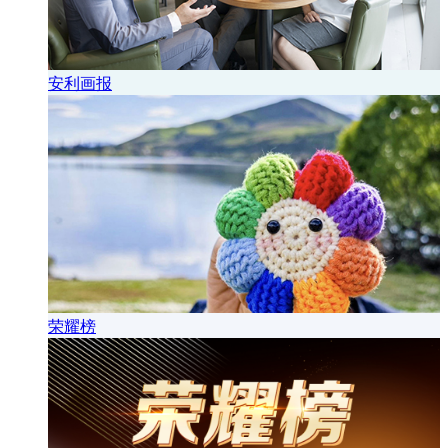
安利画报
荣耀榜