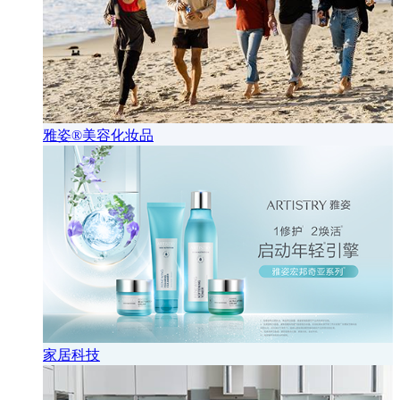
雅姿®美容化妆品
家居科技