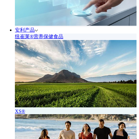
安利产品
纽崔莱®营养保健食品
XS®