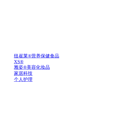
纽崔莱®营养保健食品
XS®
雅姿®美容化妆品
家居科技
个人护理