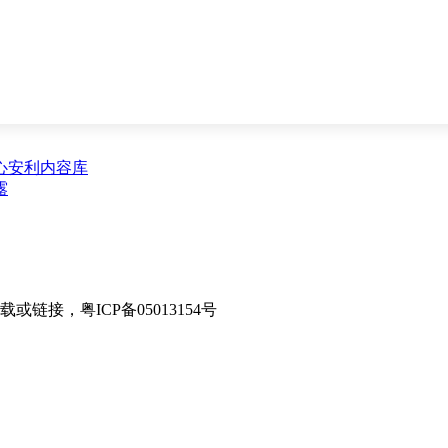
心
安利内容库
露
接，粤ICP备05013154号