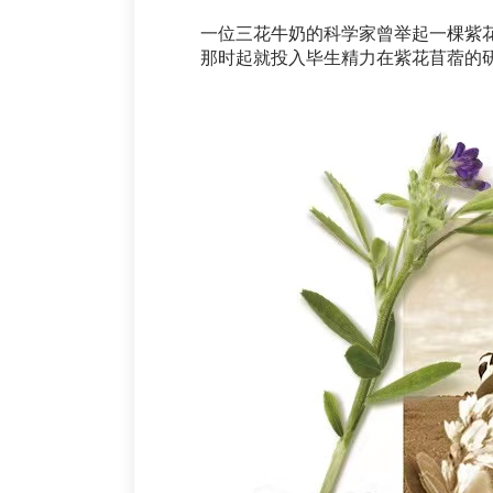
一位三花牛奶的科学家曾举起一棵紫花
那时起就投入毕生精力在紫花苜蓿的