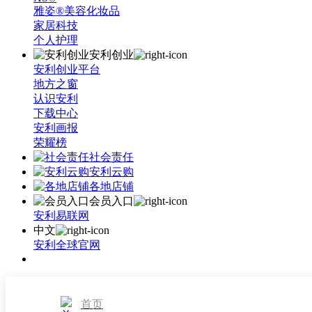
雅姿®美容化妆品
家居科技
个人护理
安利创业
安利创业平台
地方之窗
认识安利
下载中心
安利画报
荣耀榜
社会责任
安利云购
各地店铺
会员入口
安利易联网
中文
安利全球官网
首页