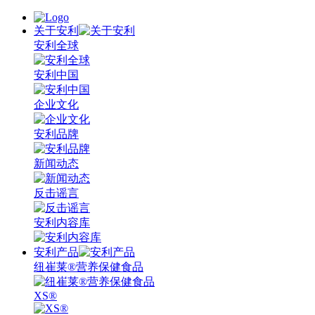
关于安利
安利全球
安利中国
企业文化
安利品牌
新闻动态
反击谣言
安利内容库
安利产品
纽崔莱®营养保健食品
XS®