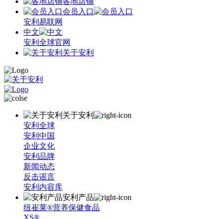
各地店铺
会员入口
安利易联网
中文
安利全球官网
关于安利
关于安利
安利全球
安利中国
企业文化
安利品牌
新闻动态
反击谣言
安利内容库
安利产品
纽崔莱®营养保健食品
XS®