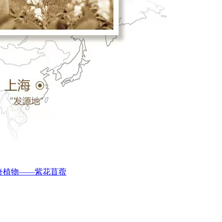
奇植物——紫花苜蓿