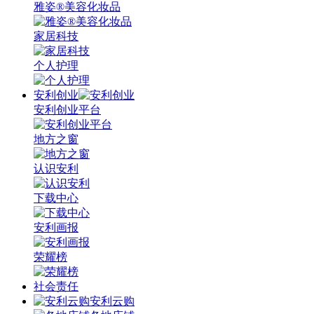
雅姿®美容化妆品
家居科技
个人护理
安利创业
安利创业平台
地方之窗
认识安利
下载中心
安利画报
荣耀榜
社会责任
安利云购