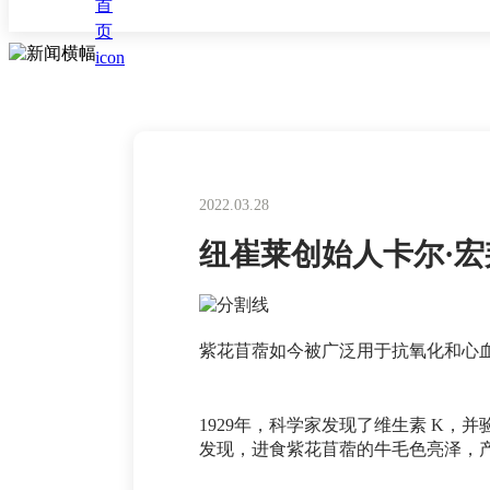
2022.03.28
纽崔莱创始人卡尔·
紫花苜蓿如今被广泛用于抗氧化和心
1929年，科学家发现了维生素 K
发现，进食紫花苜蓿的牛毛色亮泽，