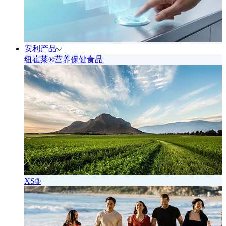
安利产品
纽崔莱®营养保健食品
XS®