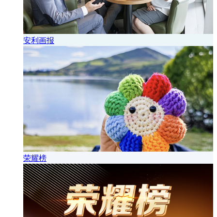
安利画报
荣耀榜