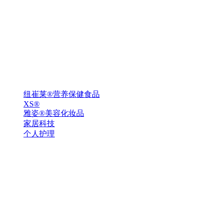
纽崔莱®营养保健食品
XS®
雅姿®美容化妆品
家居科技
个人护理