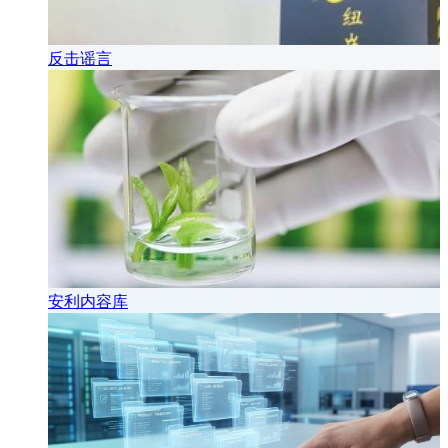
反击谣言
安利内容库