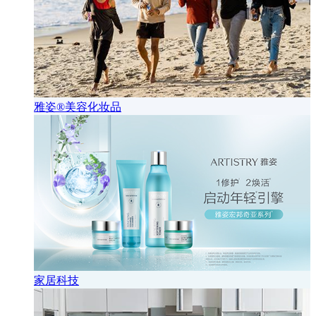
雅姿®美容化妆品
家居科技