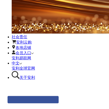
社会责任
安利云购
各地店铺
会员入口
安利易联网
中文
安利全球官网
关于安利