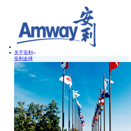
关于安利
安利全球