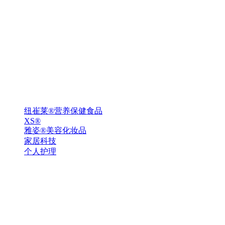
纽崔莱®营养保健食品
XS®
雅姿®美容化妆品
家居科技
个人护理