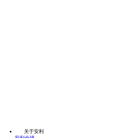
关于安利
安利全球