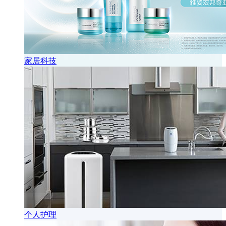
家居科技
个人护理