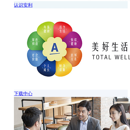
认识安利
下载中心