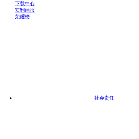
下载中心
安利画报
荣耀榜
社会责任