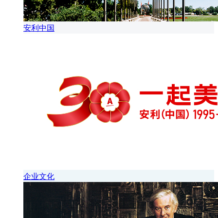
安利中国
企业文化