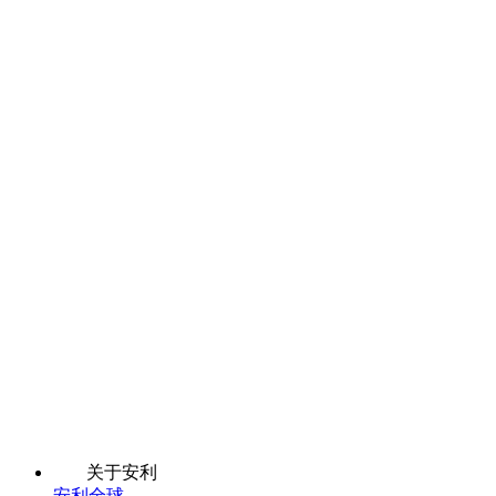
关于安利
安利全球