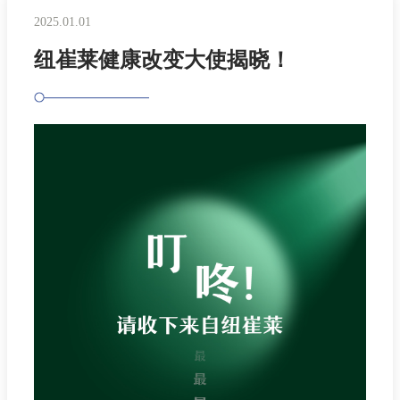
2025.01.01
纽崔莱健康改变大使揭晓！