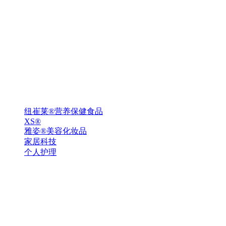
纽崔莱®营养保健食品
XS®
雅姿®美容化妆品
家居科技
个人护理