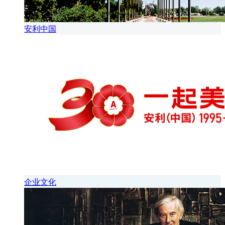
安利中国
企业文化