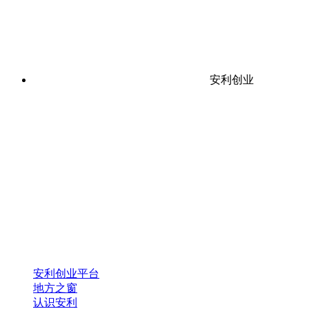
安利创业
安利创业平台
地方之窗
认识安利