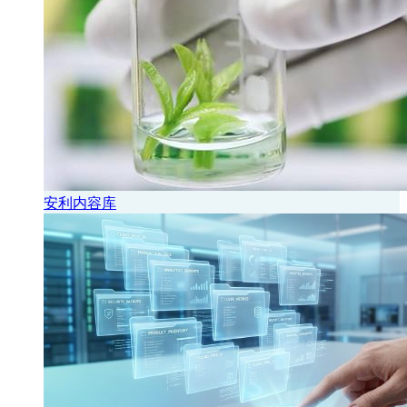
安利内容库