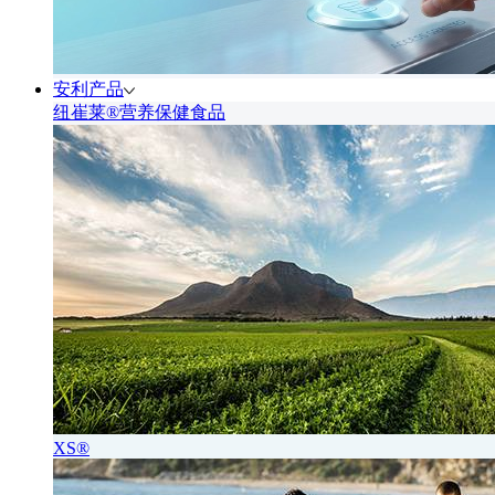
安利产品
纽崔莱®营养保健食品
XS®