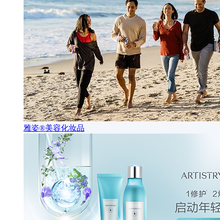
雅姿®美容化妆品