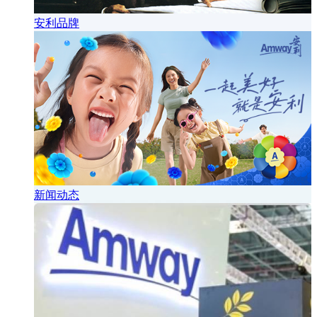
安利品牌
新闻动态