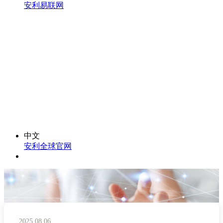
安利易联网
中文
安利全球官网
2025.08.06