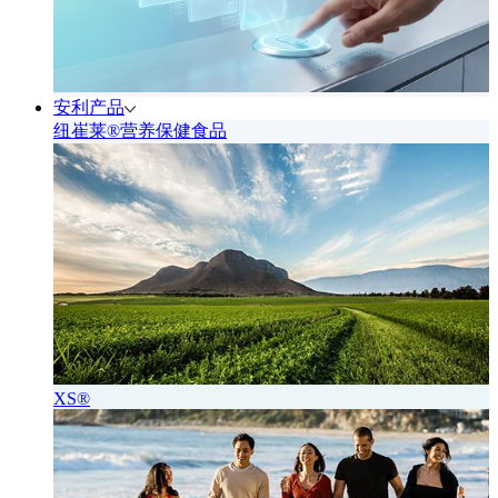
安利产品
纽崔莱®营养保健食品
XS®