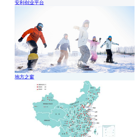
安利创业平台
地方之窗