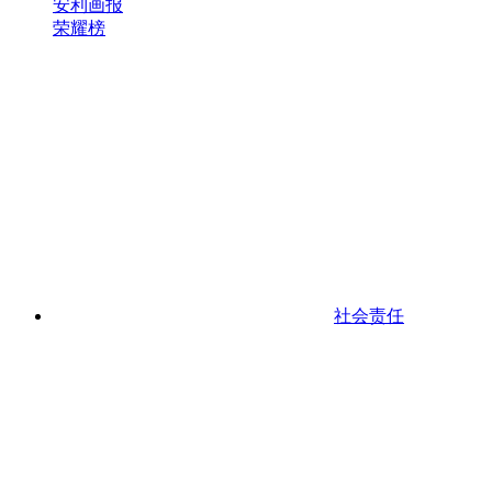
安利画报
荣耀榜
社会责任