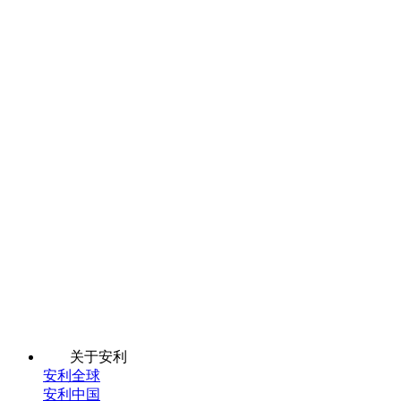
关于安利
安利全球
安利中国