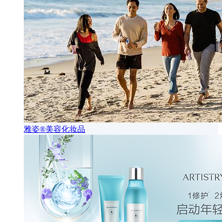
雅姿®美容化妆品