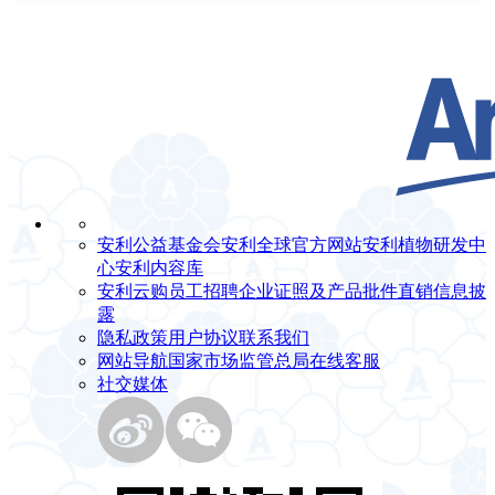
安利公益基金会
安利全球官方网站
安利植物研发中
心
安利内容库
安利云购
员工招聘
企业证照及产品批件
直销信息披
露
隐私政策
用户协议
联系我们
网站导航
国家市场监管总局
在线客服
社交媒体