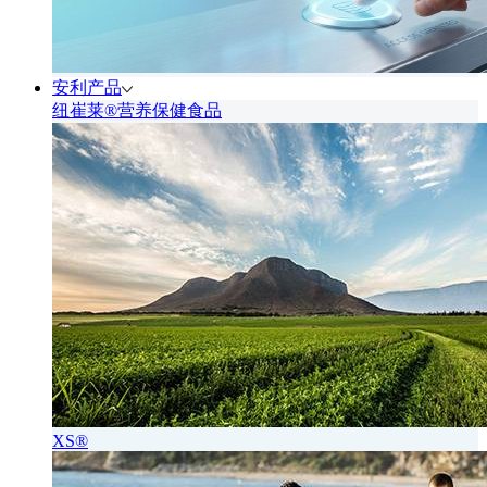
安利产品
纽崔莱®营养保健食品
XS®