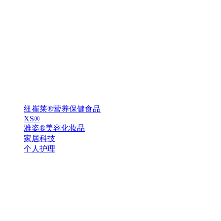
纽崔莱®营养保健食品
XS®
雅姿®美容化妆品
家居科技
个人护理