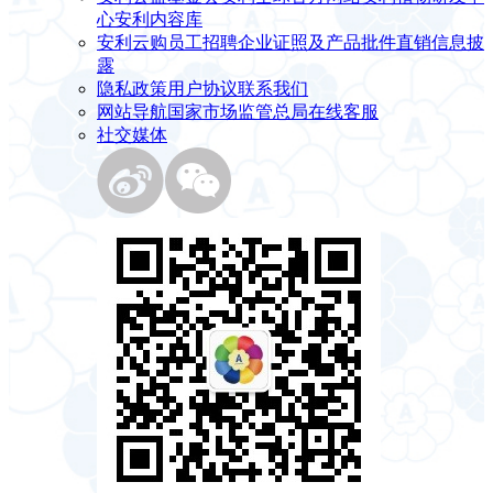
心
安利内容库
安利云购
员工招聘
企业证照及产品批件
直销信息披
露
隐私政策
用户协议
联系我们
网站导航
国家市场监管总局
在线客服
社交媒体