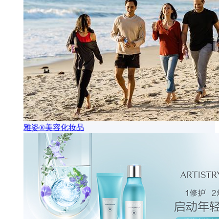
雅姿®美容化妆品