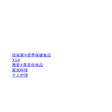
纽崔莱®营养保健食品
XS®
雅姿®美容化妆品
家居科技
个人护理