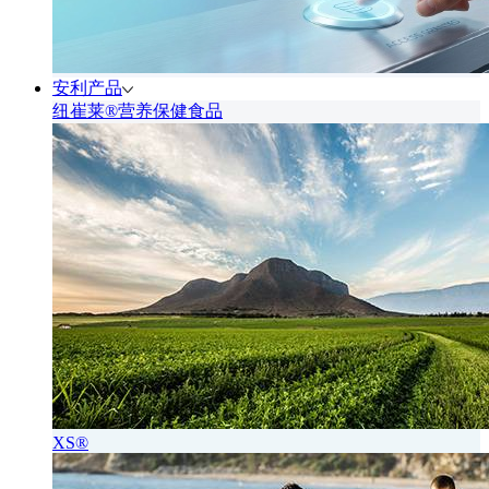
安利产品
纽崔莱®营养保健食品
XS®