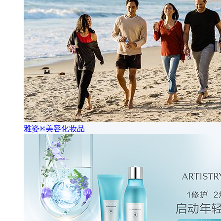
雅姿®美容化妆品