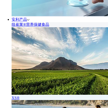
安利产品
纽崔莱®营养保健食品
XS®