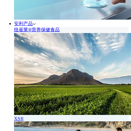
安利产品
纽崔莱®营养保健食品
XS®