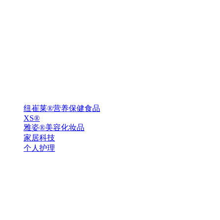
纽崔莱®营养保健食品
XS®
雅姿®美容化妆品
家居科技
个人护理