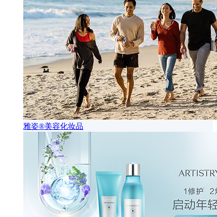
雅姿®美容化妆品