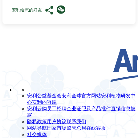
安利给您的好友
安利公益基金会
安利全球官方网站
安利植物研发中
心
安利内容库
安利云购
员工招聘
企业证照及产品批件
直销信息披
露
隐私政策
用户协议
联系我们
网站导航
国家市场监管总局
在线客服
社交媒体