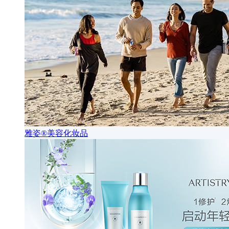
雅姿®美容化妆品