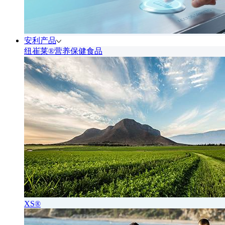
安利产品
纽崔莱®营养保健食品
XS®