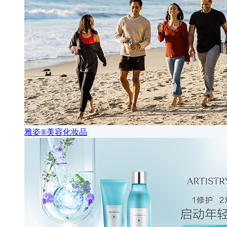
雅姿®美容化妆品