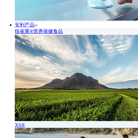
安利产品
纽崔莱®营养保健食品
XS®