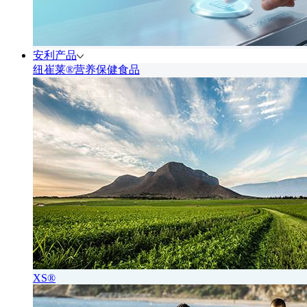
安利产品
纽崔莱®营养保健食品
XS®