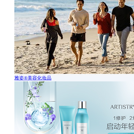
雅姿®美容化妆品