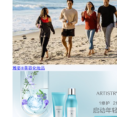
雅姿®美容化妆品