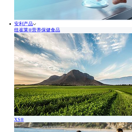
安利产品
纽崔莱®营养保健食品
XS®