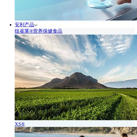
安利产品
纽崔莱®营养保健食品
XS®