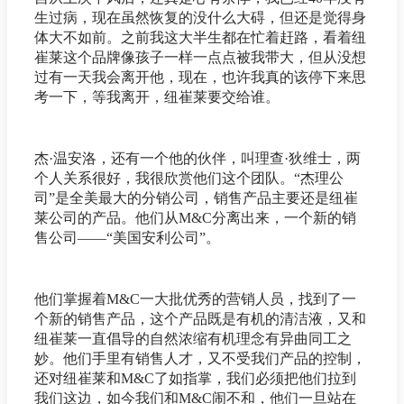
生过病，现在虽然恢复的没什么大碍，但还是觉得身
体大不如前。之前我这大半生都在忙着赶路，看着纽
崔莱这个品牌像孩子一样一点点被我带大，但从没想
过有一天我会离开他，现在，也许我真的该停下来思
考一下，等我离开，纽崔莱要交给谁。
杰·温安洛，还有一个他的伙伴，叫理查·狄维士，两
个人关系很好，我很欣赏他们这个团队。“杰理公
司”是全美最大的分销公司，销售产品主要还是纽崔
莱公司的产品。他们从M&C分离出来，一个新的销
售公司——“美国安利公司”。
他们掌握着M&C一大批优秀的营销人员，找到了一
个新的销售产品，这个产品既是有机的清洁液，又和
纽崔莱一直倡导的自然浓缩有机理念有异曲同工之
妙。他们手里有销售人才，又不受我们产品的控制，
还对纽崔莱和M&C了如指掌，我们必须把他们拉到
我们这边，如今我们和M&C闹不和，他们一旦站在