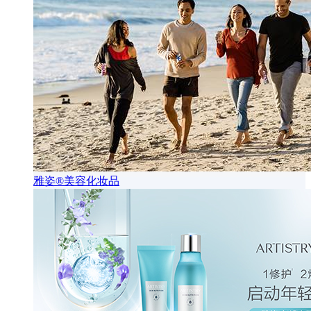
雅姿®美容化妆品