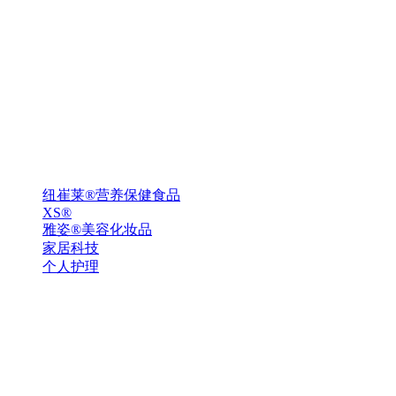
纽崔莱®营养保健食品
XS®
雅姿®美容化妆品
家居科技
个人护理