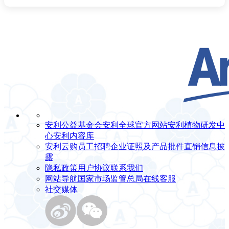
安利公益基金会
安利全球官方网站
安利植物研发中
心
安利内容库
安利云购
员工招聘
企业证照及产品批件
直销信息披
露
隐私政策
用户协议
联系我们
网站导航
国家市场监管总局
在线客服
社交媒体