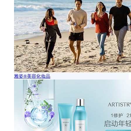
雅姿®美容化妆品