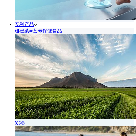
安利产品
纽崔莱®营养保健食品
XS®