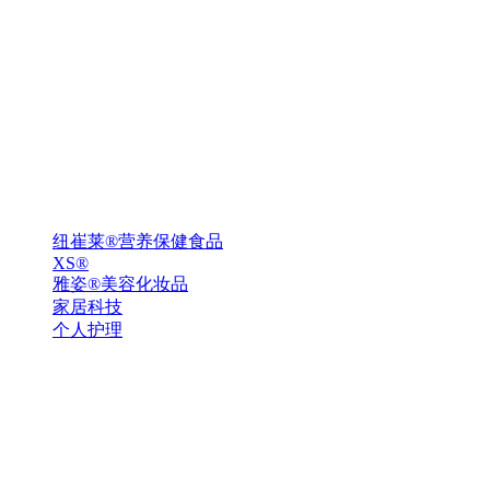
纽崔莱®营养保健食品
XS®
雅姿®美容化妆品
家居科技
个人护理