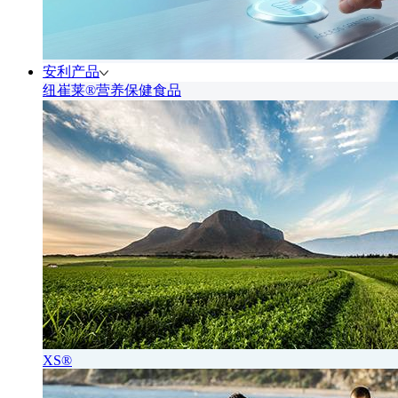
安利产品
纽崔莱®营养保健食品
XS®