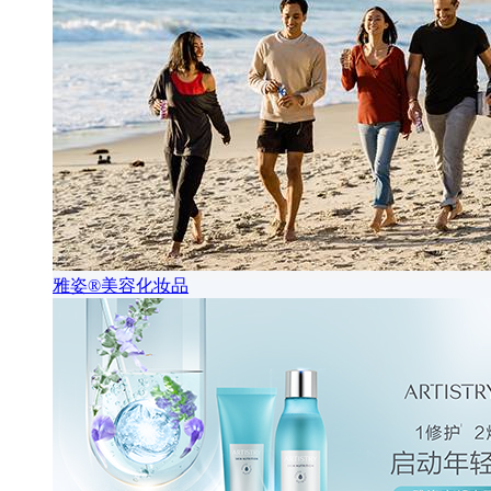
雅姿®美容化妆品