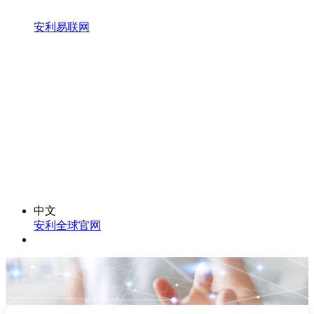
安利易联网
中文
安利全球官网