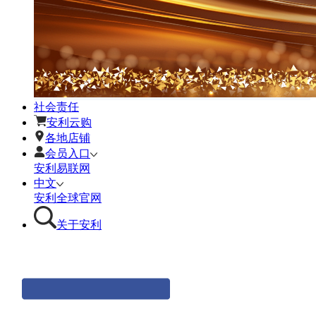
社会责任
安利云购
各地店铺
会员入口
安利易联网
中文
安利全球官网
关于安利