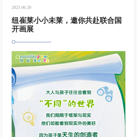
2025.06.20
纽崔莱小小未莱，邀你共赴联合国
开画展