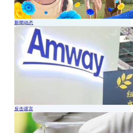
新闻动态
反击谣言