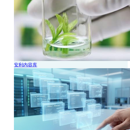
安利内容库