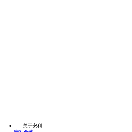
关于安利
安利全球