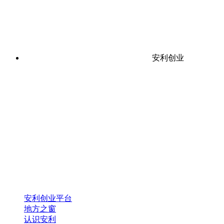
安利创业
安利创业平台
地方之窗
认识安利