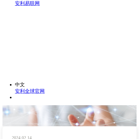
安利易联网
中文
安利全球官网
2024.02.14