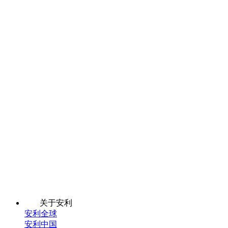
关于安利
安利全球
安利中国