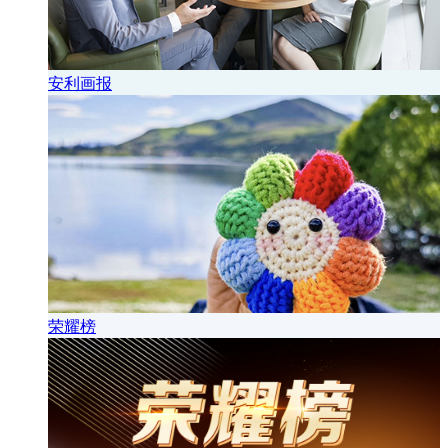
安利画报
荣耀榜