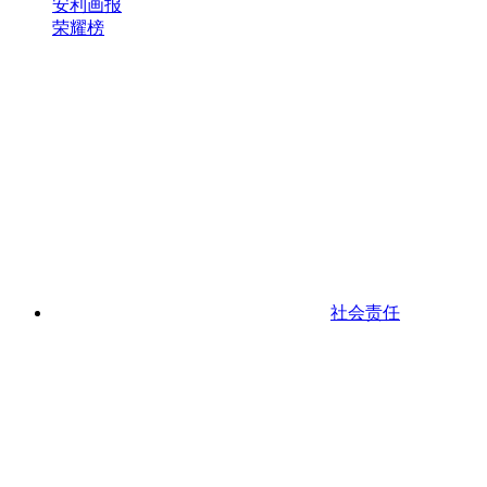
安利画报
荣耀榜
社会责任