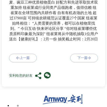
上一篇
下一篇
安利给您的好友