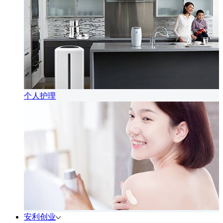
个人护理
安利创业