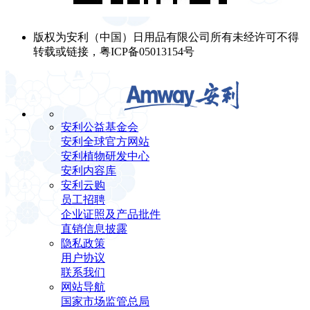
版权为安利（中国）日用品有限公司所有未经许可不得
转载或链接，粤ICP备05013154号
安利公益基金会
安利全球官方网站
安利植物研发中心
安利内容库
安利云购
员工招聘
企业证照及产品批件
直销信息披露
隐私政策
用户协议
联系我们
网站导航
国家市场监管总局