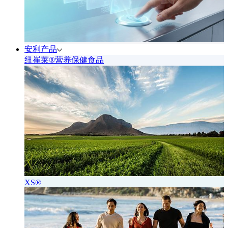
安利产品
纽崔莱®营养保健食品
XS®