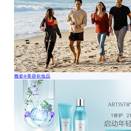
雅姿®美容化妆品