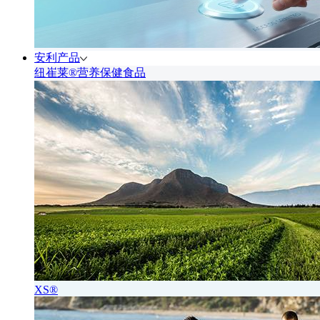
安利产品
纽崔莱®营养保健食品
XS®