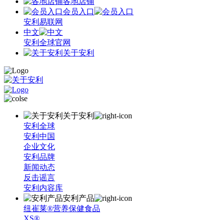
各地店铺
会员入口
安利易联网
中文
安利全球官网
关于安利
关于安利
安利全球
安利中国
企业文化
安利品牌
新闻动态
反击谣言
安利内容库
安利产品
纽崔莱®营养保健食品
XS®