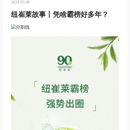
2024.03.08
纽崔莱故事丨凭啥霸榜好多年？