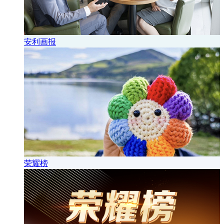
安利画报
荣耀榜