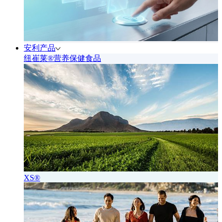
安利产品
纽崔莱®营养保健食品
XS®