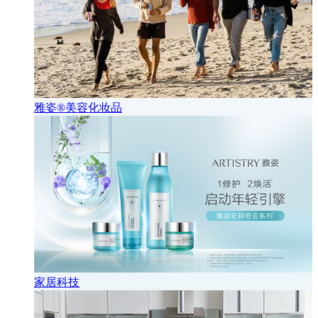
雅姿®美容化妆品
家居科技