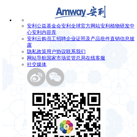
安利公益基金会
安利全球官方网站
安利植物研发中
心
安利内容库
安利云购
员工招聘
企业证照及产品批件
直销信息披
露
隐私政策
用户协议
联系我们
网站导航
国家市场监管总局
在线客服
社交媒体