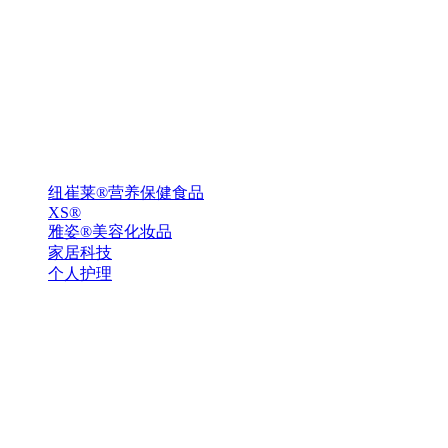
纽崔莱®营养保健食品
XS®
雅姿®美容化妆品
家居科技
个人护理