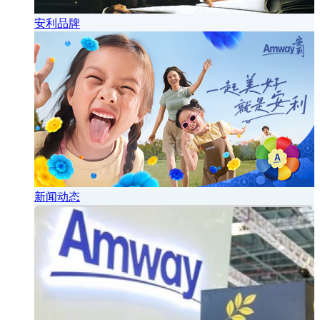
安利品牌
新闻动态