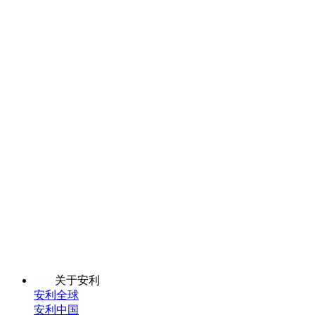
关于安利
安利全球
安利中国