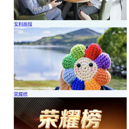
安利画报
荣耀榜