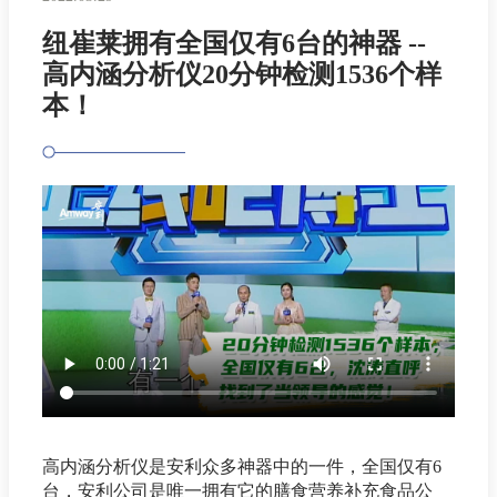
纽崔莱拥有全国仅有6台的神器 --
高内涵分析仪20分钟检测1536个样
本！
高内涵分析仪是安利众多神器中的一件，全国仅有6
台，安利公司是唯一拥有它的膳食营养补充食品公