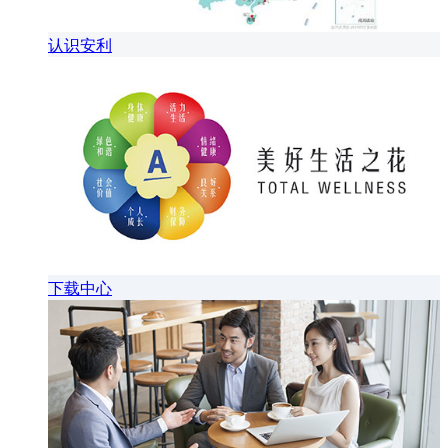
认识安利
下载中心