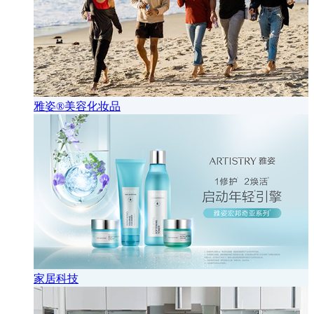
雅姿®美容化妆品
家居科技